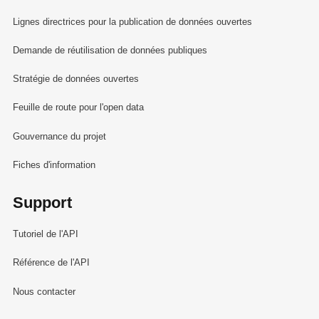
Impôts et cotisations sociales (présentation
agrégée) - Total Administrations publiques
Lignes directrices pour la publication de données ouvertes
et Union Européenne (secteurs
Demande de réutilisation de données publiques
S1300+S212) (en millions EUR)
Impôts et cotisations sociales (présentation
Stratégie de données ouvertes
détaillée) - Total Administrations publiques
Feuille de route pour l'open data
(secteur S1300) (en millions EUR)
Principaux agrégats: trois approches (prix
Gouvernance du projet
courants) (en millions EUR) - trimestrielle
Fiches d'information
Impôts et cotisations sociales (présentation
détaillée) - Administration centrale (secteur
Support
S1311) (en millions EUR)
Principaux agrégats: trois approches
Tutoriel de l'API
(volumes chaînés; 2015)
Evolution des principaux agrégats COP15:
Référence de l'API
Variation d'un trimestre par rapport au
Nous contacter
même trimestre de l'année précédente (en
% de variation)