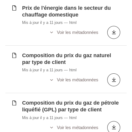
courants) (en millions EUR) - annuelle
Prix de l'énergie dans le secteur du
Principaux agrégats: trois approches
chauffage domestique
(volumes chaînés; 2015)
Mis à jour il y a 11 jours
html
Structure de la somme des valeurs
ajoutées brutes aux prix de base (NaceR2)
Voir les métadonnées
(en % du total)
Evolution principaux agrégats: trois
approches (en % de variation des volumes
Composition du prix du gaz naturel
par type de client
chaînés; 2015)
Contribution des agrégats à la croissance
Mis à jour il y a 11 jours
html
en volume du PIB dans l'approche
Voir les métadonnées
production (variation en %)
Contribution des agrégats à la croissance
réelle du PIB dans l'approche dépenses
Composition du prix du gaz de pétrole
(variation en %)
liquéfié (GPL) par type de client
Moyenne semestrielle de l'indice des prix à
Mis à jour il y a 11 jours
html
la consommation national (IPCN), base
Voir les métadonnées