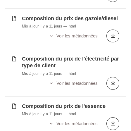
100 au 1.1.1948
Agrégats rapportés à la population et à
l'emploi (en milliers EUR)
Composition du prix des gazole/diesel
Indice des prix à la consommation
Mis à jour il y a 11 jours
html
harmonisé (IPCH), ECOICOP v.2
Voir les métadonnées
Indice des prix à la consommation
harmonisé (IPCH), agrégats spéciaux,
ECOICOP v.2
Composition du prix de l'électricité par
Indice des prix à la consommation national
type de client
(IPCN), ECOICOP v.2
Mis à jour il y a 11 jours
html
Indice des prix à la consommation national
Voir les métadonnées
(IPCN), agrégats spéciaux, ECOICOP v.2
Indice des prix à la consommation national
(IPCN), base 100 au 1.1.1948
Composition du prix de l'essence
Dépense de consommation finale des
ménages (prix courants) (en millions EUR)
Mis à jour il y a 11 jours
html
Dépense de consommation finale des
Voir les métadonnées
ménages (volumes chaînés; 2015)