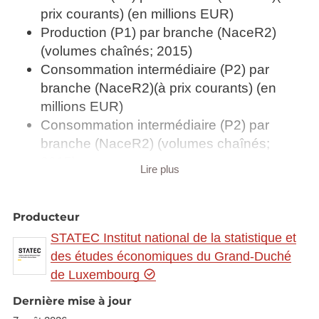
prix courants) (en millions EUR)
Production (P1) par branche (NaceR2)
(volumes chaînés; 2015)
Consommation intermédiaire (P2) par
branche (NaceR2)(à prix courants) (en
millions EUR)
Consommation intermédiaire (P2) par
branche (NaceR2) (volumes chaînés;
2015)
Lire plus
Valeur ajoutée brute (B1) aux prix de base
par branche (NaceR2)(à prix courants) (en
millions EUR)
Producteur
Valeur ajoutée brute (B1) aux prix de base
STATEC Institut national de la statistique et
par branche (NaceR2) (volumes chaînés;
des études économiques du Grand-Duché
2015)
de Luxembourg
Rémunération des salariés (D1) par
Dernière mise à jour
branche (NaceR2) (en millions EUR) -