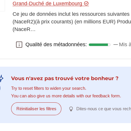
Grand-Duché de Luxembourg
Ce jeu de données inclut les ressources suivantes
(NaceR2)(à prix courants) (en millions EUR) Produ
(NaceR…
Qualité des métadonnées:
Mis à
Qualité des métadonnées:
Vous n'avez pas trouvé votre bonheur ?
Try to reset filters to widen your search.
You can also give us more details with our feedback form.
Réinitialiser les filtres
Dites-nous ce que vous rec