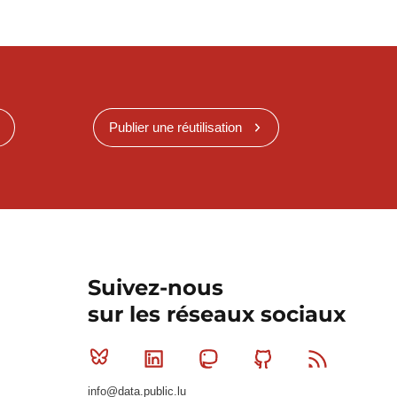
Publier une réutilisation
Suivez-nous
sur les réseaux sociaux
Bluesky
Linkedin
Mastodon
Github
RSS
info@data.public.lu