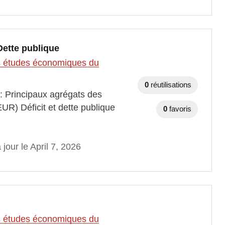
Dette publique
des études économiques du
0
réutilisations
 : Principaux agrégats des
EUR) Déficit et dette publique
0
favoris
 jour le April 7, 2026
des études économiques du