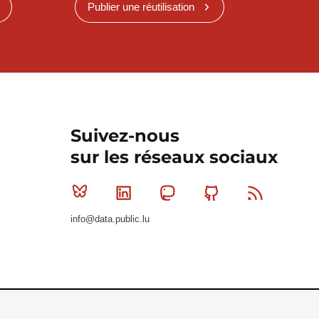
Publier une réutilisation
Suivez-nous
sur les réseaux sociaux
Bluesky
Linkedin
Mastodon
Github
RSS
info@data.public.lu