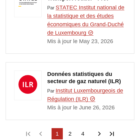
STATEC Institut national de
Par
la statistique et des études
économiques du Grand-Duché
de Luxembourg
Mis à jour le May 23, 2026
Données statistiques du
secteur de gaz naturel (ILR)
Institut Luxembourgeois de
Par
Régulation (ILR)
Mis à jour le June 26, 2026
Première page
Page précédente
1
2
4
Page suivant
Dernière