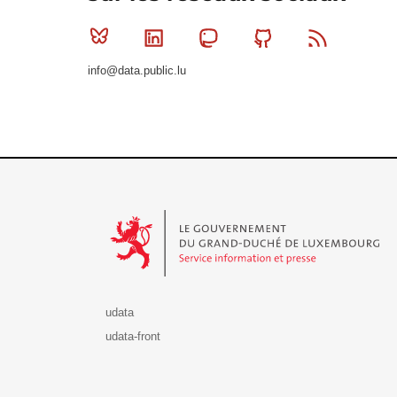
Bluesky
Linkedin
Mastodon
Github
RSS
info@data.public.lu
Le Gouvernement du Grand-Duché de Luxembourg - S
udata
udata-front