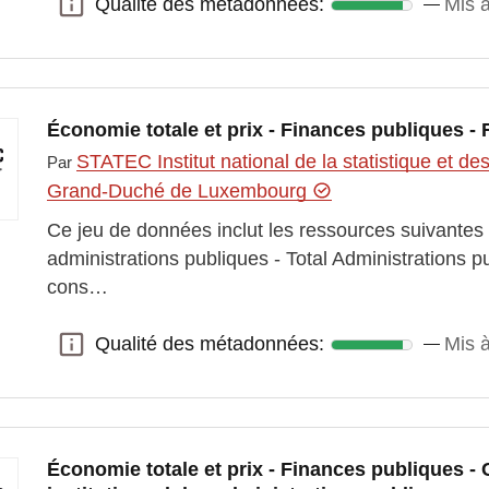
Qualité des métadonnées:
Mis à
Qualité des métadonnées:
Économie totale et prix - Finances publiques -
STATEC Institut national de la statistique et 
Par
Grand-Duché de Luxembourg
Ce jeu de données inclut les ressources suivantes
administrations publiques - Total Administrations 
cons…
Qualité des métadonnées:
Mis à
Qualité des métadonnées:
Économie totale et prix - Finances publiques -