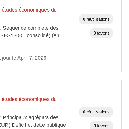
des études économiques du
0
réutilisations
s : Séquence complète des
0
favoris
r SES1300 - consolidé) (en
 jour le April 7, 2026
des études économiques du
0
réutilisations
 : Principaux agrégats des
EUR) Déficit et dette publique
0
favoris