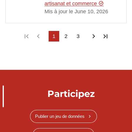
artisanat et commerce
Mis à jour le June 10, 2026
Première page
Page précédente
1
2
3
Page suivant
Dernière
Participez
Publier un jeu de données