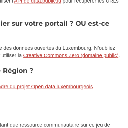
iser l'
API de data.public.lu
pour récuperer les URLs
r sur votre portail ? OU est-ce
tème des données ouvertes du Luxembourg. N’oubliez
utiliser la
Creative Commons Zero (domaine public)
.
e Région ?
cadre du projet Open data luxembourgeois
.
n tant que ressource communautaire sur ce jeu de