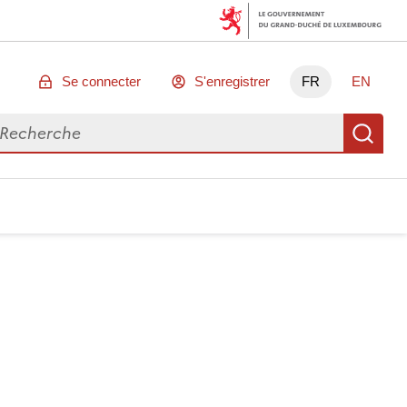
Se connecter
S'enregistrer
FR
EN
chercher des données
Re