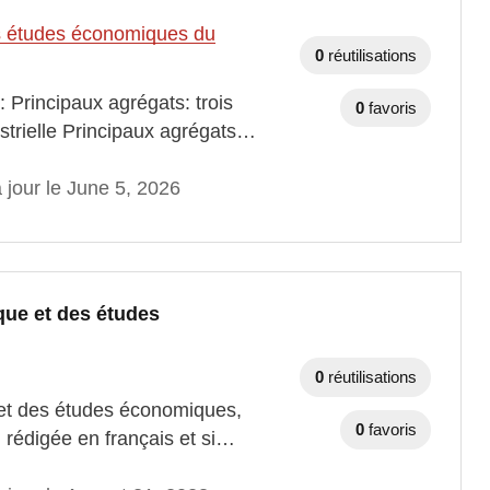
des études économiques du
0
réutilisations
 Principaux agrégats: trois
0
favoris
estrielle Principaux agrégats…
 jour le June 5, 2026
tique et des études
0
réutilisations
ue et des études économiques,
0
favoris
n rédigée en français et si…