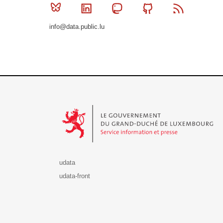
Bluesky
Linkedin
Mastodon
Github
RSS
info@data.public.lu
Le Gouvernement du Grand-Duché de Luxembourg - S
udata
udata-front