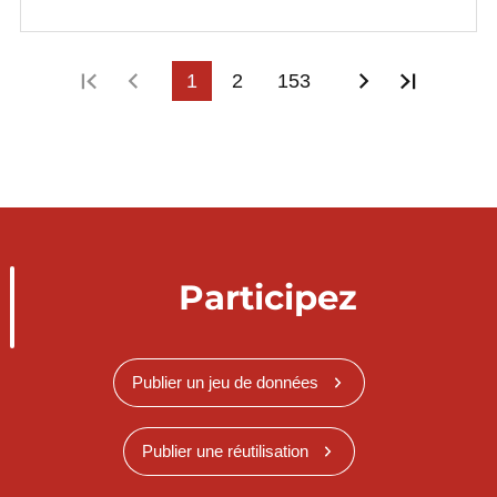
Première page
Page précédente
1
2
153
Page suivan
Dernièr
Participez
Publier un jeu de données
Publier une réutilisation