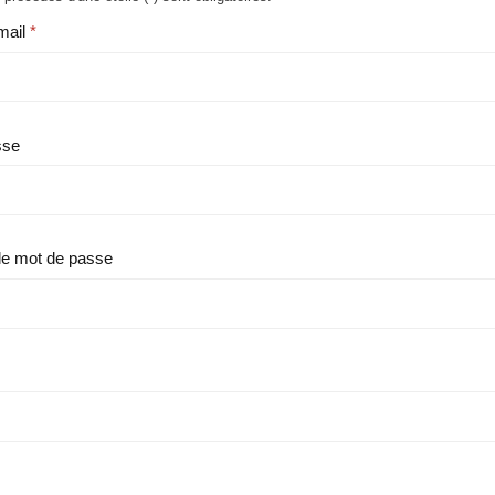
mail
sse
le mot de passe