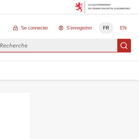
Se connecter
S'enregistrer
FR
EN
chercher des données
Re