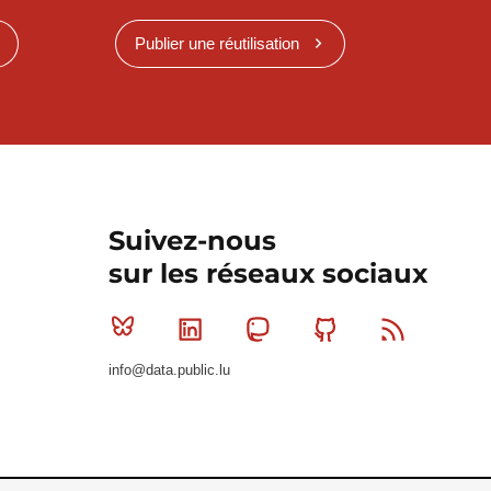
Publier une réutilisation
Suivez-nous
sur les réseaux sociaux
Bluesky
Linkedin
Mastodon
Github
RSS
info@data.public.lu