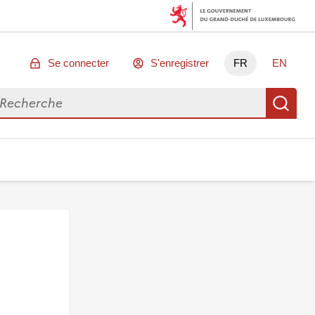
Se connecter
S'enregistrer
FR
EN
chercher des données
Re