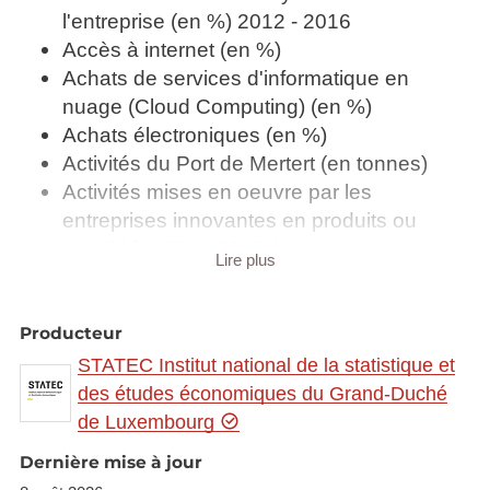
l'entreprise (en %) 2012 - 2016
Accès à internet (en %)
Achats de services d'informatique en
nuage (Cloud Computing) (en %)
Achats électroniques (en %)
Activités du Port de Mertert (en tonnes)
Activités mises en oeuvre par les
entreprises innovantes en produits ou
procédés, 2004-2006 (en %)
Lire plus
Amodiation des chasses
Analyse des données massives (Big data)
(en %) 2016 - 2018
Producteur
Analyse des données massives (Big data)
STATEC Institut national de la statistique et
(en %) 2020
des études économiques du Grand-Duché
Apprentis inscrits à la Chambre des Métiers
de Luxembourg
et examens de fin d'apprentissage par
Dernière mise à jour
catégorie de métier