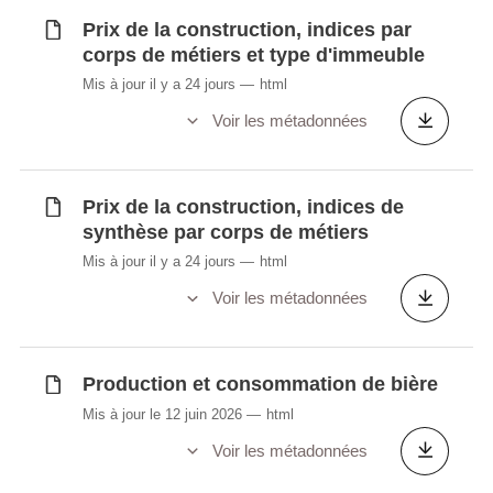
région
Prix de la construction, indices par
Autorisation de bâtir : Nombre de
corps de métiers et type d'immeuble
logements autorisés selon le type de
Mis à jour il y a 24 jours
html
bâtiment
Autorisation de bâtir : Nombre de
Voir les métadonnées
logements autorisés selon le type de
bâtiment par canton
Autorisation de bâtir : Nombre de
Prix de la construction, indices de
synthèse par corps de métiers
logements autorisés selon le type de
bâtiment par région
Mis à jour il y a 24 jours
html
Autorisation de bâtir : Surface utile
Voir les métadonnées
autorisée selon le type de bâtiment
Autorisation de bâtir : Surface utile
autorisée selon le type de bâtiment par
Production et consommation de bière
canton
Mis à jour le 12 juin 2026
html
Autorisation de bâtir : Surface utile
Voir les métadonnées
autorisée selon le type de bâtiment par