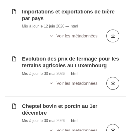
région
Autorisations d'établissement
Importations et exportations de bière
Autorisations de bâtir
par pays
Balance commerciale du Luxembourg
Mis à jour le 12 juin 2026
html
Bateaux éclusés à Grevenmacher (en
Voir les métadonnées
amont et en aval)
Bilan agrégé des établissements de crédit
luxembourgeois (en millions EUR)
Evolution des prix de fermage pour les
Bilan d'approvisionnement des bovins et
terrains agricoles au Luxembourg
porcins
Mis à jour le 30 mai 2026
html
Capacité des établissements
Voir les métadonnées
d'hébergement touristique
Capacité des établissements
d'hébergement touristique par type et
Cheptel bovin et porcin au 1er
région touristique
décembre
Capacité des établissements
Mis à jour le 30 mai 2026
html
d'hébergement touristique par type, canton
et commune
Voir les métadonnées