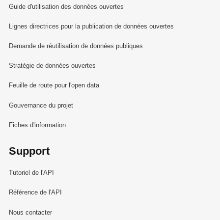
déposées par pays de résidence du
Guide d'utilisation des données ouvertes
demandeur
Demandes de brevets d'invention
Lignes directrices pour la publication de données ouvertes
déposées selon la Convention de Munich
Demande de réutilisation de données publiques
et le Traité de coopération en matière de
brevets (PCT)
Stratégie de données ouvertes
Demandes pour l'obtention du permis de
Feuille de route pour l'open data
conduire
Demandes pour l'obtention du permis de
Gouvernance du projet
conduire par catégorie
Fiches d'information
Dessins et modèles Benelux
Dessins et modèles internationaux
Support
enregistrés conformément à l'Arrangement
de la Haye
Tutoriel de l'API
Distilleries en activité
Durée moyenne de séjour par région
Référence de l'API
touristique selon le pays de résidence et
Nous contacter
type d'hébergement 1980 - 2010