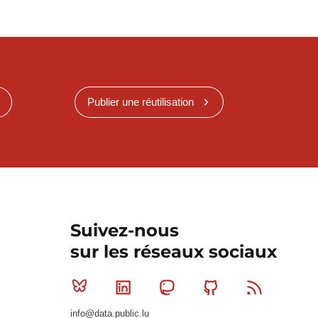
Publier une réutilisation
Suivez-nous
sur les réseaux sociaux
Bluesky
Linkedin
Mastodon
Github
RSS
info@data.public.lu