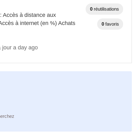
0
réutilisations
 : Accès à distance aux
Accès à internet (en %) Achats
0
favoris
 jour a day ago
herchez