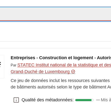
Entreprises - Construction et logement - Autori
STATEC Institut national de la statistique et 
Par
Grand-Duché de Luxembourg
-utile-type-de-batiment-canton
Ce jeu de données inclut les ressources suivantes 
de bâtiments autorisés selon le type de bâtiment A
Qualité des métadonnées:
Mis à
Qualité des métadonnées: