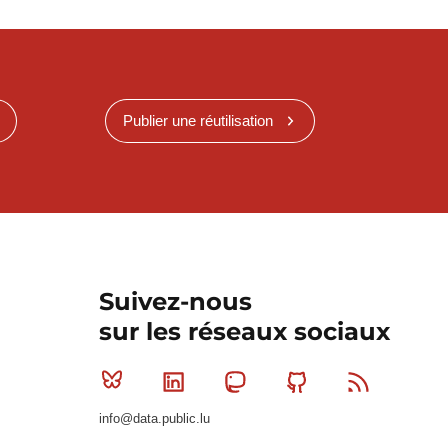
Publier une réutilisation
Suivez-nous
sur les réseaux sociaux
Bluesky
Linkedin
Mastodon
Github
RSS
info@data.public.lu