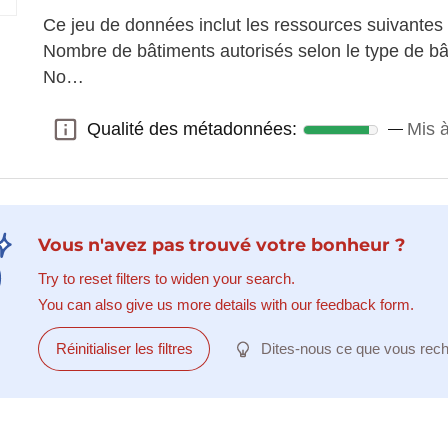
Ce jeu de données inclut les ressources suivantes :
Nombre de bâtiments autorisés selon le type de bât
No…
Qualité des métadonnées:
Mis à
Qualité des métadonnées:
Vous n'avez pas trouvé votre bonheur ?
Try to reset filters to widen your search.
You can also give us more details with our feedback form.
Réinitialiser les filtres
Dites-nous ce que vous rec