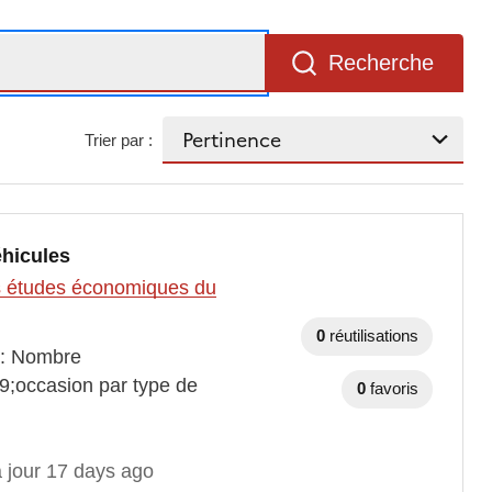
Recherche
Trier par :
éhicules
des études économiques du
0
réutilisations
s : Nombre
9;occasion par type de
0
favoris
à jour 17 days ago