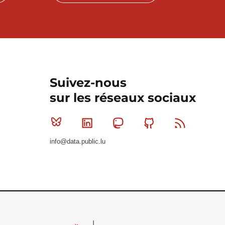
Suivez-nous
sur les réseaux sociaux
Bluesky
Linkedin
Mastodon
Github
RSS
info@data.public.lu
Le Gouvernement du Grand-Duché de Luxembourg - S