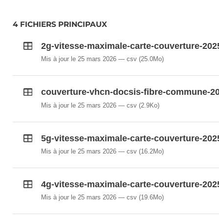
L’ILR décline toute responsabilité quant à l’exactitud
4 FICHIERS PRINCIPAUX
également noter que, en raison de la manière dont les
présentées sur cette plateforme Open Data ne sont ja
2g-vitesse-maximale-carte-couverture-202
respectifs sont généralement actualisés avec un reta
Mis à jour le 25 mars 2026
csv
(25.0Mo)
Pour de plus amples renseignements, veuillez, s’il v
reseaux@ilr.lu.
couverture-vhcn-docsis-fibre-commune-20
Mis à jour le 25 mars 2026
csv
(2.9Ko)
5g-vitesse-maximale-carte-couverture-202
Mis à jour le 25 mars 2026
csv
(16.2Mo)
4g-vitesse-maximale-carte-couverture-202
Mis à jour le 25 mars 2026
csv
(19.6Mo)