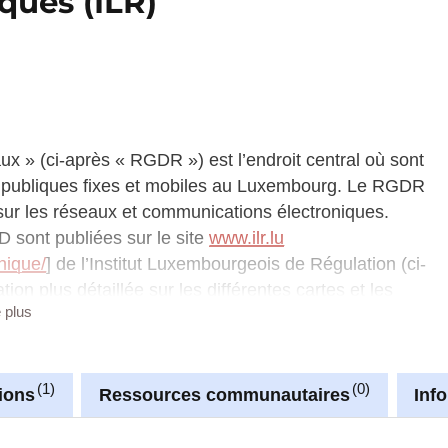
ques (ILR)
 » (ci-après « RGDR ») est l’endroit central où sont
 publiques fixes et mobiles au Luxembourg. Le RGDR
 sur les réseaux et communications électroniques.
D sont publiées sur le site
www.ilr.lu
hique/
] de l’Institut Luxembourgeois de Régulation (ci-
on plus détaillée sur les différentes cartes et les
e plus
a publication des cartes.
 fixes et mobiles s’inscrit aussi dans la «stratégie
oniques à ultra-haut-débit 2021 -2025».
1
0
-dessous en format CSV ou XLSX ; ils contiennent des
ions
Ressources communautaires
Inf
s. Pour cette raison, il ne peut être exclu que les
ident pas entièrement à un moment donné.