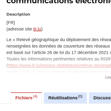
communications électroni
Description
[FR]
(adresse site
ilr.lu
)
Le « Relevé géographique du déploiement des réseaux
renseignées les données de couverture des réseaux
est basé sur l’article 26 de loi du 17 décembre 2021
Toutes les informations pertinentes relatives au RGR
[
https://www.ilr.lu/espace-statistiques/releve-geograp
après « ILR »). Vous y trouvez également une explicati
Lir
données provenant des opérateurs nécessaires pour l
La publication des cartes de la couverture des réseaux
nationale pour les réseaux de communications électr
4
0
Différents extraits du RGDR peuvent être trouvés ci
Fichiers
Réutilisations
Discuss
données qui sont mises à jour à des moments différent
détails individuels des différents fichiers ne coïnc