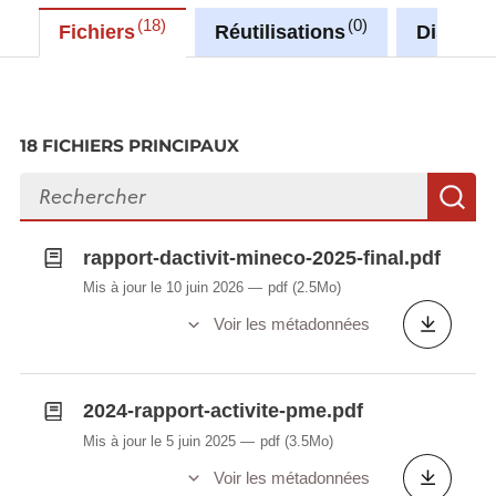
18
0
Fichiers
Réutilisations
Discuss
18 FICHIERS PRINCIPAUX
Rechercher des fichiers
R
rapport-dactivit-mineco-2025-final.pdf
Mis à jour le 10 juin 2026
pdf
(2.5Mo)
Voir les métadonnées
2024-rapport-activite-pme.pdf
Mis à jour le 5 juin 2025
pdf
(3.5Mo)
Voir les métadonnées