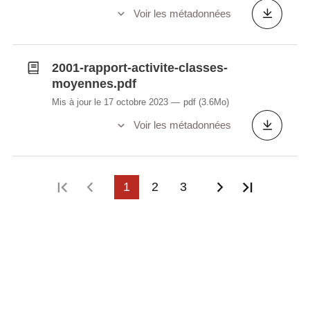
Voir les métadonnées
2001-rapport-activite-classes-
moyennes.pdf
Mis à jour le 17 octobre 2023
pdf
(3.6Mo)
Voir les métadonnées
Première page
Page précédente
1
2
3
Page suivant
Dernière