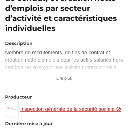
d’emplois par secteur
d’activité et caractéristiques
individuelles
Description
Nombre de recrutements, de fins de contrat et
création nette d'emplois pour les actifs salariés hors
intérimaires exerçant une activité professionnelle
au Luxembourg et affiliés au système de la sécurité
Lire plus
sociale, selon le secteur d'activité, le genre, l'âge, le
lieu de résidence et la nationalité. Période : à partir
Producteur
de 2009, situation fin mars et fin septembre chaque
année.
Inspection générale de la sécurité sociale
Dernière mise à jour