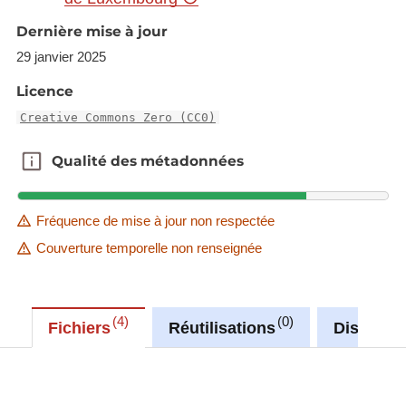
Dernière mise à jour
29 janvier 2025
Licence
Creative Commons Zero (CC0)
Qualité des métadonnées
Qualité des métadonnées
Fréquence de mise à jour non respectée
Couverture temporelle non renseignée
4
0
Fichiers
Réutilisations
Discussi