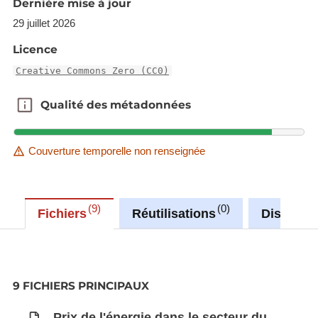
Synchronisé automatiquement depuis la
base de
Dernière mise à jour
données LUSTAT
29 juillet 2026
Licence
Creative Commons Zero (CC0)
Qualité des métadonnées
Qualité des métadonnées
Couverture temporelle non renseignée
9
0
Fichiers
Réutilisations
Discussi
9 FICHIERS PRINCIPAUX
Prix de l'énergie dans le secteur du