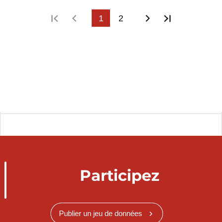
Première page
Page précédente
1
2
Page suivante
Dernière p
Participez
Publier un jeu de données