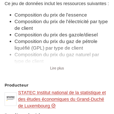
Ce jeu de données inclut les ressources suivantes :
Composition du prix de l'essence
Composition du prix de l'électricité par type
de client
Composition du prix des gazole/diesel
Composition du prix du gaz de pétrole
liquéfié (GPL) par type de client
Composition du prix du gaz naturel par
type de client
Prix de l'énergie dans le secteur du
Lire plus
chauffage domestique
Prix maxima de l'essence
Producteur
Prix maxima du gasoil chauffage
STATEC Institut national de la statistique et
Prix maxima du gasoil routier
des études économiques du Grand-Duché
de Luxembourg