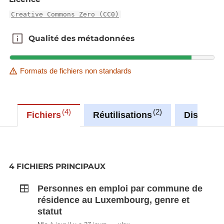
Creative Commons Zero (CC0)
Qualité des métadonnées
Qualité des métadonnées
Formats de fichiers non standards
4
2
Fichiers
Réutilisations
Discussi
4 FICHIERS PRINCIPAUX
Personnes en emploi par commune de
résidence au Luxembourg, genre et
statut