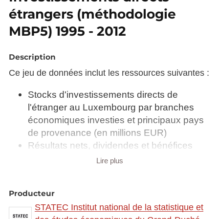
étrangers (méthodologie
MBP5) 1995 - 2012
Description
Ce jeu de données inclut les ressources suivantes :
Stocks d'investissements directs de
l'étranger au Luxembourg par branches
économiques investies et principaux pays
de provenance (en millions EUR)
Résultats nets, dividendes et bénéfices
réinvestis (proportionnels à la part
Lire plus
luxembourgeoise) par branches
économiques investissantes (en millions
Producteur
EUR)
STATEC Institut national de la statistique et
Résultats nets, dividendes et bénéfices