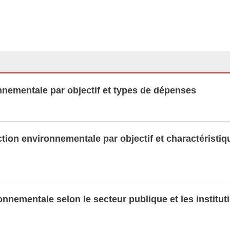
ementale par objectif et types de dépenses
nementaux
on environnementale par fonction et
on environnementale par objectif et
nementale par objectif et types de dépenses
 empreintes environnementales
tion environnementale par objectif et charactéristiq
nnées LUSTAT
nementale selon le secteur publique et les institut