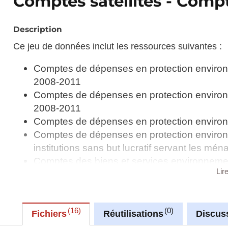
Comptes satellites - Comp
Description
Ce jeu de données inclut les ressources suivantes :
Comptes de dépenses en protection environn
2008-2011
Comptes de dépenses en protection environn
2008-2011
Comptes de dépenses en protection environn
Comptes de dépenses en protection environn
institutions sans but lucratif servant les mé
Comptes des biens et services environnem
Lir
Comptes des flux de matières (en 1 000 ton
Comptes des émissions de gaz à effet de se
Comptes des émissions de polluants atmosp
16
0
Dépenses nationales en protection environn
Fichiers
Réutilisations
Discus
2011