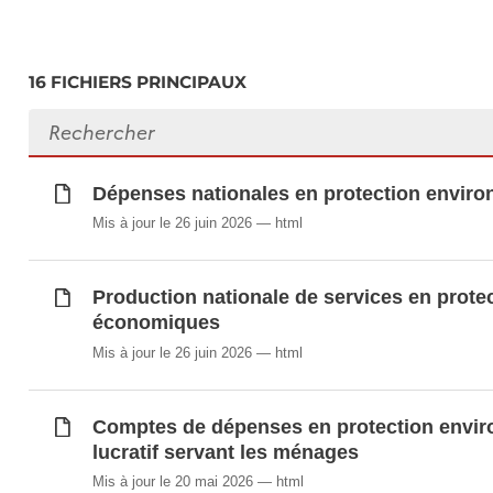
Dépenses nationales en protection environn
Emplois liés aux biens et services environ
16 FICHIERS PRINCIPAUX
Production nationale de services en protecti
charactéristiques économiques 2008-2011
Rechercher des fichiers
Production nationale de services en protecti
charactéristiques économiques
Dépenses nationales en protection environ
Tableau de bord de l'économie verte et des
Mis à jour le 26 juin 2026
html
Taxes environnementales (en millions EUR)
Transferts environnementaux
Production nationale de services en protec
économiques
Synchronisé automatiquement depuis la
base de do
Mis à jour le 26 juin 2026
html
Comptes de dépenses en protection environ
lucratif servant les ménages
Mis à jour le 20 mai 2026
html