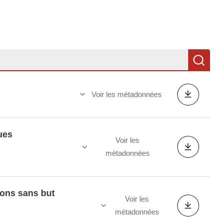
Re
Voir les métadonnées
ues
Voir les
métadonnées
ions sans but
Voir les
métadonnées