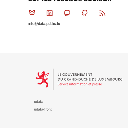
Bluesky
Linkedin
Mastodon
Github
RSS
info@data.public.lu
Le Gouvernement du Grand-Duché de Luxembourg - S
udata
udata-front