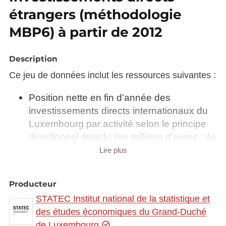
étrangers (méthodologie
MBP6) à partir de 2012
Description
Ce jeu de données inclut les ressources suivantes :
Position nette en fin d'année des
investissements directs internationaux du
Luxembourg par activité selon le principe
directionnel étendu (en millions d'euros ; 4e
définition de référence de l'OCDE)
Lire plus
Position nette en fin d'année des
investissements directs internationaux du
Producteur
Luxembourg par partenaire selon le
STATEC Institut national de la statistique et
principe directionnel étendu (en millions
des études économiques du Grand-Duché
d'euros ; 4e définition de référence de
de Luxembourg