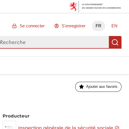
Se connecter
S'enregistrer
FR
EN
chercher des données
Re
Ajouter aux favoris
Producteur
Inspection générale de la sécurité sociale