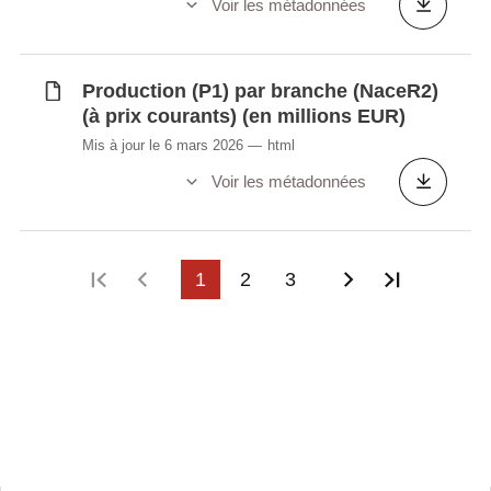
Voir les métadonnées
Production (P1) par branche (NaceR2)
(à prix courants) (en millions EUR)
Mis à jour le 6 mars 2026
html
Voir les métadonnées
Première page
Page précédente
1
2
3
Page suivant
Dernière