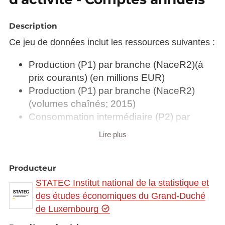
Description
Ce jeu de données inclut les ressources suivantes :
Production (P1) par branche (NaceR2)(à
prix courants) (en millions EUR)
Production (P1) par branche (NaceR2)
(volumes chaînés; 2015)
Consommation intermédiaire (P2) par
branche (NaceR2)(à prix courants) (en
Lire plus
millions EUR)
Consommation intermédiaire (P2) par
branche (NaceR2) (volumes chaînés;
Producteur
2015)
STATEC Institut national de la statistique et
Valeur ajoutée brute (B1) aux prix de base
des études économiques du Grand-Duché
par branche (NaceR2)(à prix courants) (en
de Luxembourg
millions EUR)