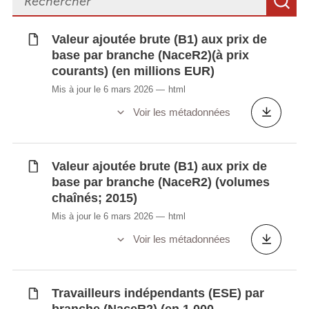
R
travaillées) - annuelle
Heures travaillées (non-employées) par
Valeur ajoutée brute (B1) aux prix de
branche (NaceR2) (en 1000 heures
base par branche (NaceR2)(à prix
travaillées) - annuelle
courants) (en millions EUR)
Structure de la somme des valeurs
Mis à jour le 6 mars 2026
html
ajoutées brutes aux prix de base (NaceR2)
Voir les métadonnées
(en % du total)
Consommation de capital fixe (K1) par
branche (NaceR2) (en millions EUR)
Valeur ajoutée brute (B1) aux prix de
Salaires et traitements bruts (D11) par
base par branche (NaceR2) (volumes
branche (NaceR2) (en millions EUR)
chaînés; 2015)
Mis à jour le 6 mars 2026
html
Voir les métadonnées
Synchronisé automatiquement depuis la
base de
données LUSTAT
Travailleurs indépendants (ESE) par