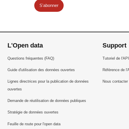
S'abonner
Enfants handicapés et infirmes bénéficiaires 
familiales ordinaires mensuelles
Enseignants affectés à l'enseignement secon
Enseignants affectés à l'enseignement secon
Entreprises formatrices par type d'apprent
Entreprises formatrices par type d'apprentiss
L'Open data
Support
Examen de fin d'études secondaires classi
Examens médico-sportifs
Questions fréquentes (FAQ)
Tutoriel de l'API
Familles attributaires d'allocations familial
Guide d'utilisation des données ouvertes
Référence de l'
Fonds de la Bibliothèque nationale du Lux
Fédérations agréées régissant un sport non
Lignes directrices pour la publication de données
Nous contacter
Fédérations agréées régissant un sport oly
ouvertes
Gains annuels moyens bruts par activité éco
Demande de réutilisation de données publiques
Heures de formation par NACE Rev.2
Heures de formation par taille de classe
Stratégie de données ouvertes
Heures payées pour mois de réference en fon
Feuille de route pour l'open data
l'ISCO