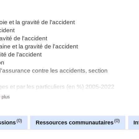
ie et la gravité de l'accident
cident
avité de l'accident
ine et la gravité de l'accident
ité de l'accident
on
'assurance contre les accidents, section
ges et par les particuliers (en %) 2005-2022
e plus
 privées
 de l'usage privé
re de l'usage privé (en %) 2005-2021
0
0
ssions
Ressources communautaires
I