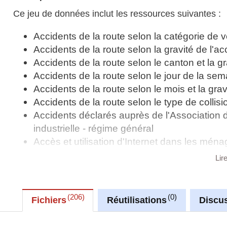
Ce jeu de données inclut les ressources suivantes :
Accidents de la route selon la catégorie de vo
Accidents de la route selon la gravité de l'ac
Accidents de la route selon le canton et la gr
Accidents de la route selon le jour de la sema
Accidents de la route selon le mois et la grav
Accidents de la route selon le type de collisi
Accidents déclarés auprès de l'Association d
industrielle - régime général
Accès et utilisation d'Internet dans les ména
Achats en ligne
Lir
Activités d'administration en ligne à des fins
Activités réalisées sur Internet dans le cadre
Activités réalisées sur Internet dans le cad
206
0
Fichiers
Réutilisations
Discu
Allocation d'éducation (en EUR)
Allocation de maternité (en EUR)