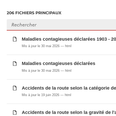
Allocation de naissance, allocation prénatal
Allocation de rentrée scolaire (en EUR)
206 FICHIERS PRINCIPAUX
Allocations familiales mensuelles ordinaire
Rechercher des fichiers
Allocations familiales payées (en 1 000 EUR
Allocations mensuelles supplémentaires po
Allocations spéciales pour personnes grav
Maladies contagieuses déclarées 1903 - 2
Assurés auprès des régimes de sécurité soci
Mis à jour le 30 mai 2026
html
Bibliothèque nationale du Luxembourg: Usage
Bibliothèques membres du réseau
bibnet.lu
Maladies contagieuses déclarées
Biens et services achetés en ligne
Boni pour enfant (en EUR)
Mis à jour le 30 mai 2026
html
Budget du Ministère de la Culture (en millio
Budgets de référence selon la composition
Accidents de la route selon la catégorie de 
Bénéficiaires d'allocations de naissance
Mis à jour le 19 juin 2026
html
Bénéficiaires de rentes et de pensions par t
Caractéristiques sociodémographiques de l'em
Caractéristiques sociodémographiques des act
Accidents de la route selon la gravité de l