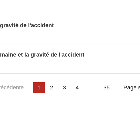
eignement fondamental
t en ligne (en %) 2005-2021
gravité de l'accident
s
 la NACE Rév. 2
 taille
maine et la gravité de l'accident
 de l'ordre
le sport (en 1 000 EUR)
ision de 1993)
3
4
…
e
récédente
1
2
35
Page s
assification selon la révision de 1993)
ie et la durée du séjour
e, le motif du séjour et le pays de destination
on sociale (en millions EUR)
catégorie de produit, pays d'achat et
 ménage