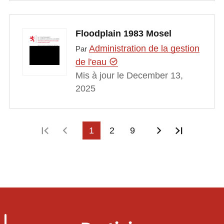
Floodplain 1983 Mosel
Administration de la gestion
Par
de l'eau
Mis à jour le December 13,
2025
Première page
Page précédente
1
2
9
Page suivant
Dernière