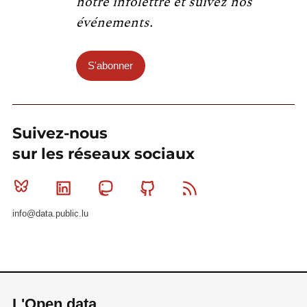
notre infolettre et suivez nos
événements.
S'abonner
Suivez-nous
sur les réseaux sociaux
Bluesky
Linkedin
Mastodon
Github
RSS
info@data.public.lu
L'Open data