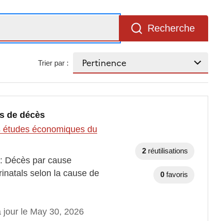
Recherche
Trier par :
es de décès
des études économiques du
2
réutilisations
 : Décès par cause
rinatals selon la cause de
0
favoris
 jour le May 30, 2026