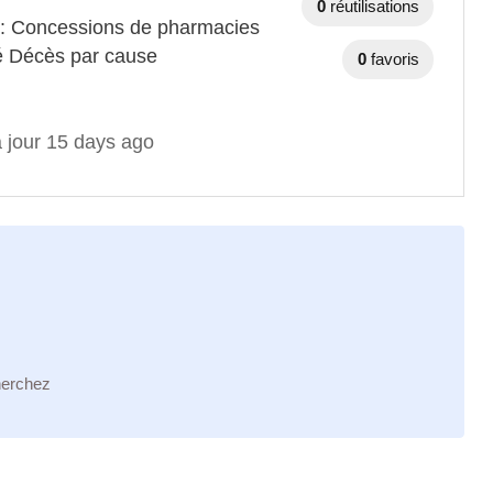
0
réutilisations
s : Concessions de pharmacies
é Décès par cause
0
favoris
à jour 15 days ago
herchez