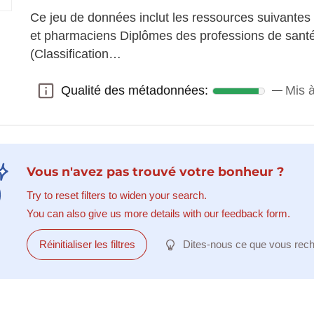
Ce jeu de données inclut les ressources suivante
et pharmaciens Diplômes des professions de sant
(Classification…
Qualité des métadonnées:
Mis 
Qualité des métadonnées:
Vous n'avez pas trouvé votre bonheur ?
Try to reset filters to widen your search.
You can also give us more details with our feedback form.
Réinitialiser les filtres
Dites-nous ce que vous rec