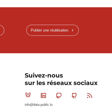
Publier une réutilisation
Suivez-nous
sur les réseaux sociaux
Bluesky
Linkedin
Mastodon
Github
RSS
info@data.public.lu