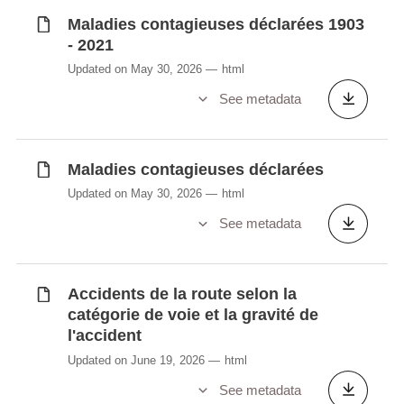
Allocations mensuelles supplémentaires
Maladies contagieuses déclarées 1903
pour handicapés âgés de moins de 19 ans
- 2021
(en EUR)
Updated on May 30, 2026
html
Allocations spéciales pour personnes
gravement handicapées
See metadata
Assurés auprès des régimes de sécurité
sociale par type et régime
Bibliothèque nationale du Luxembourg:
Maladies contagieuses déclarées
Usagers, prêt et consultation
Updated on May 30, 2026
html
Bibliothèques membres du réseau
bibnet.lu
See metadata
Biens et services achetés en ligne
Boni pour enfant (en EUR)
Budget du Ministère de la Culture (en
Accidents de la route selon la
millions EUR)
catégorie de voie et la gravité de
Budgets de référence selon la composition
l'accident
du ménage et par panier de consommation
Updated on June 19, 2026
html
Bénéficiaires d'allocations de naissance
See metadata