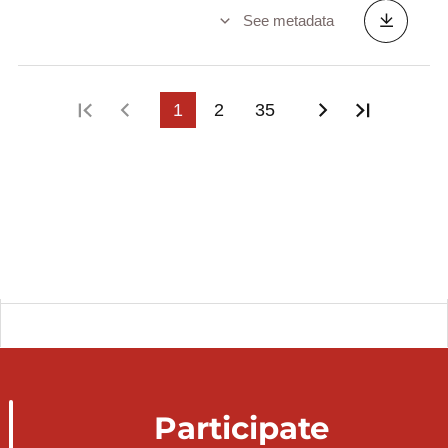
Criminalité générale constatée par les
See metadata
forces de l'ordre
Crédits budgétaires du pouvoir central pour
le sport (en 1 000 EUR)
First page
Previous page
1
2
35
Next page
Last pa
Diplômes des professions de santé
Décès par cause (Classification selon la
révision de 1993)
Décès périnatals selon la cause de décès
(Classification selon la révision de 1993)
Dépense moyenne par séjour selon la
catégorie et la durée du séjour
Dépense moyenne par séjour selon la
catégorie, le motif du séjour et le pays de
destination
Dépenses courantes des régimes de
protection sociale (en millions EUR)
Participate
Dépenses de consommation des ménages