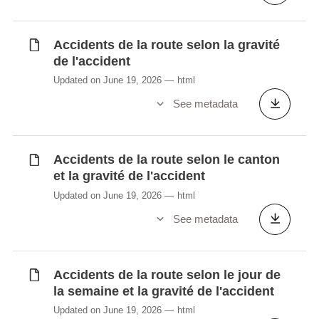
Bénéficiaires de rentes et de pensions par
type et régime
Caractéristiques sociodémographiques de
Accidents de la route selon la gravité
l'emploi total et culturel (en %)
de l'accident
Caractéristiques sociodémographiques
Updated on June 19, 2026
html
des activités culturelles et des professions
See metadata
culturelles (en %)
Classes, enseignants et élèves dans
l'enseignement fondamental
Accidents de la route selon le canton
Comportement des particuliers face à
et la gravité de l'accident
l'achat en ligne (en %) 2005-2021
Updated on June 19, 2026
html
Concessions de pharmacies et
See metadata
pharmaciens
Cour de cassation
Coûts des cours FPC par type et activité de
Accidents de la route selon le jour de
la NACE Rév. 2
la semaine et la gravité de l'accident
Coûts des cours FPC par type et et classe
Updated on June 19, 2026
html
de taille