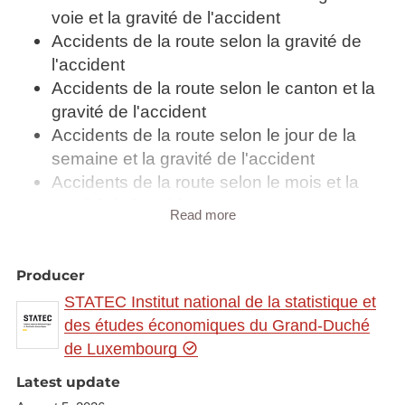
voie et la gravité de l'accident
Accidents de la route selon la gravité de
l'accident
Accidents de la route selon le canton et la
gravité de l'accident
Accidents de la route selon le jour de la
semaine et la gravité de l'accident
Accidents de la route selon le mois et la
gravité de l'accident
Read more
Accidents de la route selon le type de
collision
Accidents déclarés auprès de l'Association
Producer
d'assurance contre les accidents, section
STATEC Institut national de la statistique et
industrielle - régime général
des études économiques du Grand-Duché
Accès et utilisation d'Internet dans les
de Luxembourg
ménages et par les particuliers (en %)
Latest update
2005-2022