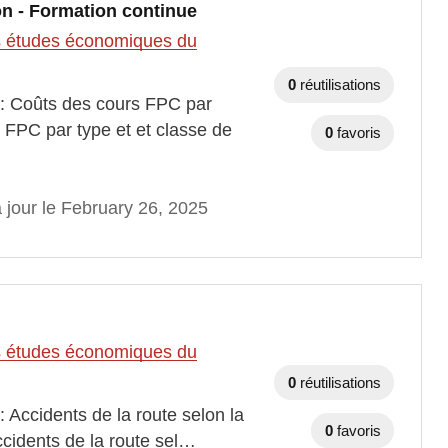
on - Formation continue
des études économiques du
0
réutilisations
 : Coûts des cours FPC par
 FPC par type et et classe de
0
favoris
 jour le February 26, 2025
des études économiques du
0
réutilisations
 Accidents de la route selon la
0
favoris
ccidents de la route sel…