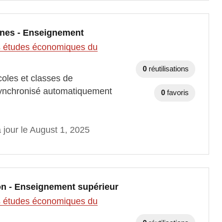
unes - Enseignement
des études économiques du
0
réutilisations
coles et classes de
ynchronisé automatiquement
0
favoris
 jour le August 1, 2025
on - Enseignement supérieur
des études économiques du