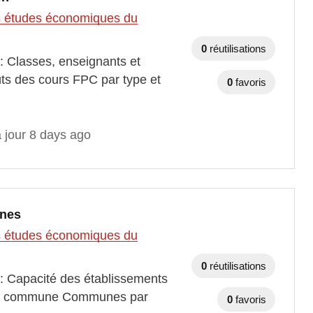
des études économiques du
0
réutilisations
: Classes, enseignants et
s des cours FPC par type et
0
favoris
 jour 8 days ago
unes
des études économiques du
0
réutilisations
 : Capacité des établissements
n et commune Communes par
0
favoris