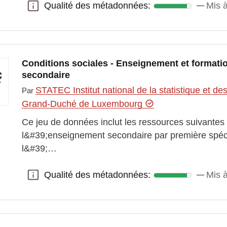
Qualité des métadonnées:
Mis 
Qualité des métadonnées:
Conditions sociales - Enseignement et formati
secondaire
STATEC Institut national de la statistique et 
Par
Grand-Duché de Luxembourg
Ce jeu de données inclut les ressources suivantes 
l&#39;enseignement secondaire par première spéci
l&#39;…
Qualité des métadonnées:
Mis à
Qualité des métadonnées: