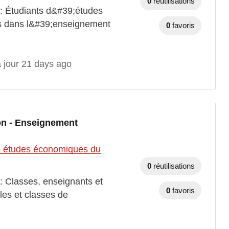
0
réutilisations
 : Étudiants d&#39;études
nts dans l&#39;enseignement
0
favoris
à jour 21 days ago
on - Enseignement
des études économiques du
0
réutilisations
: Classes, enseignants et
0
favoris
es et classes de