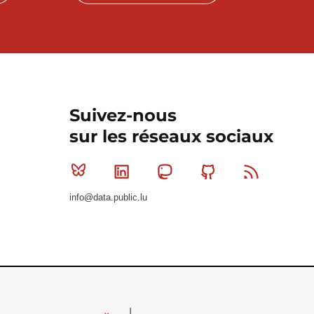
Suivez-nous
sur les réseaux sociaux
Bluesky
Linkedin
Mastodon
Github
RSS
info@data.public.lu
Le Gouvernement du Grand-Duché de Luxembourg - S