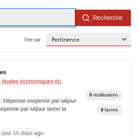
Recherche
Trier par :
ges
des études économiques du
0
réutilisations
s : Dépense moyenne par séjour
moyenne par séjour selon la
0
favoris
à jour 15 days ago