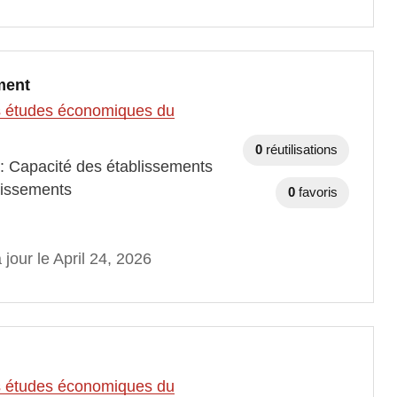
ment
des études économiques du
0
réutilisations
 : Capacité des établissements
lissements
0
favoris
 jour le April 24, 2026
des études économiques du