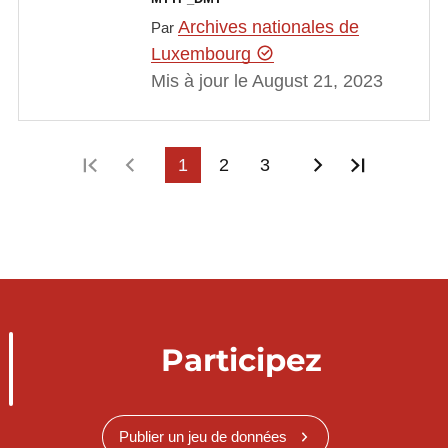
Archives nationales de
Par
Luxembourg
Mis à jour le August 21, 2023
Première page
Page précédente
1
2
3
Page suivant
Dernière
Participez
Publier un jeu de données