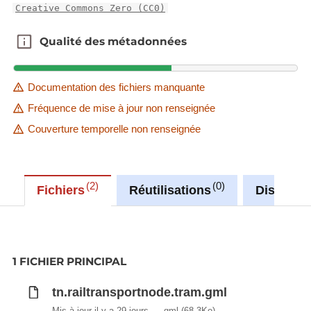
Creative Commons Zero (CC0)
Qualité des métadonnées
Qualité des métadonnées
Documentation des fichiers manquante
Fréquence de mise à jour non renseignée
Couverture temporelle non renseignée
2
0
Fichiers
Réutilisations
Discussi
1 FICHIER PRINCIPAL
tn.railtransportnode.tram.gml
Mis à jour il y a 29 jours
gml
(68.3Ko)