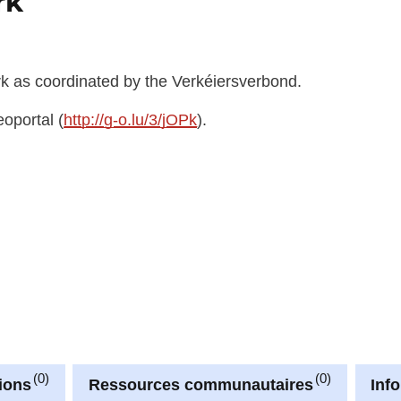
rk
k as coordinated by the Verkéiersverbond.
oportal (
http://g-o.lu/3/jOPk
).
0
0
ions
Ressources communautaires
Inf