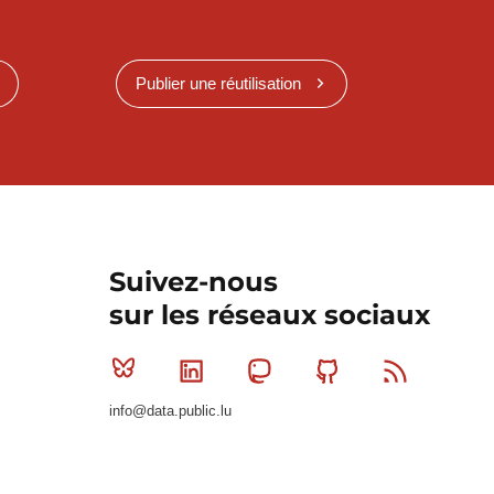
Publier une réutilisation
Suivez-nous
sur les réseaux sociaux
Bluesky
Linkedin
Mastodon
Github
RSS
info@data.public.lu