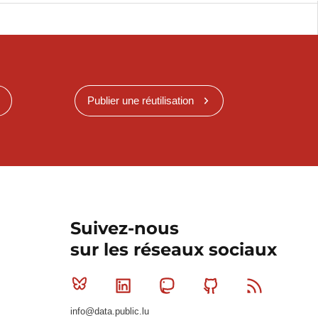
Publier une réutilisation
Suivez-nous
sur les réseaux sociaux
Bluesky
Linkedin
Mastodon
Github
RSS
info@data.public.lu