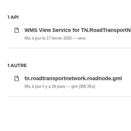
1 API
WMS View Service for TN.RoadTransport
Mis à jour le 17 février 2026
wms
1 AUTRE
tn.roadtransportnetwork.roadnode.gml
Mis à jour il y a 29 jours
gml
(385.3Ko)