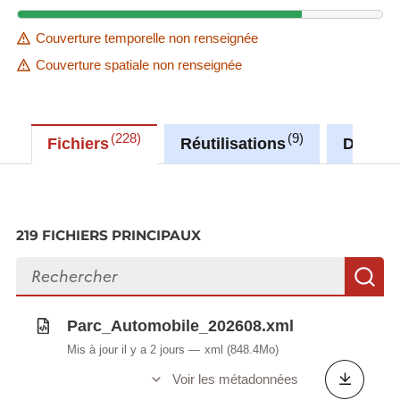
Couverture temporelle non renseignée
Couverture spatiale non renseignée
228
9
Fichiers
Réutilisations
Discus
219 FICHIERS PRINCIPAUX
Rechercher des fichiers
R
Parc_Automobile_202608.xml
Mis à jour il y a 2 jours
xml
(848.4Mo)
Voir les métadonnées