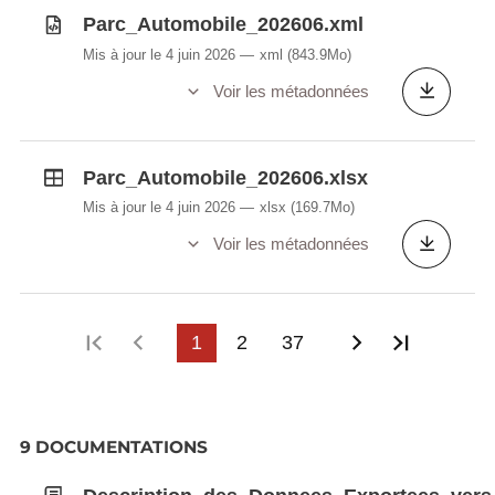
Parc_Automobile_202606.xml
Mis à jour le 4 juin 2026
xml
(843.9Mo)
Voir les métadonnées
Parc_Automobile_202606.xlsx
Mis à jour le 4 juin 2026
xlsx
(169.7Mo)
Voir les métadonnées
Première page
Page précédente
1
2
37
Page suivant
Dernièr
9 DOCUMENTATIONS