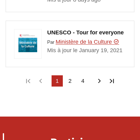
UNESCO - Tour for everyone
Ministère de la Culture
Par
Mis à jour le January 19, 2021
Première page
Page précédente
1
2
4
Page suivant
Dernière