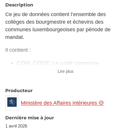
Description
Ce jeu de données contient l’ensemble des
collèges des bourgmestre et échevins des
communes luxembourgeoises par période de
mandat.
Il contient :
COM_CODE: Le code commune
COM_LABEL: La dénommination officielle
Lire plus
de la commune
MAN_LABEL: Le mandat exercé:
Producteur
Bourgmestre ou échevins. Il n'y a pas de
distinctions pour les mandats faisant
Ministère des Affaires intérieures
fonction
ELU_LAST_NAME: Le nom
Dernière mise à jour
ELU_FIRST_NAME: Le prénom
1 avril 2026