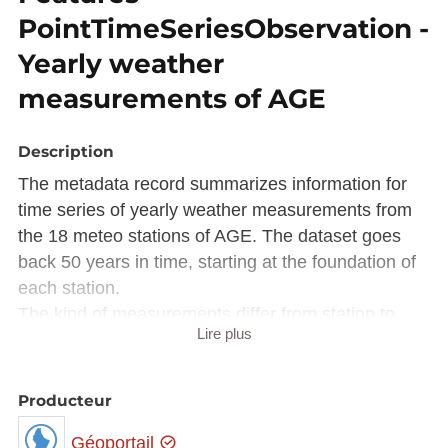
PointTimeSeriesObservation -
Yearly weather
measurements of AGE
Description
The metadata record summarizes information for
time series of yearly weather measurements from
the 18 meteo stations of AGE. The dataset goes
back 50 years in time, starting at the foundation of
each station.
The kind of measurements differ from station to
Lire plus
station.
This dataset is available via the WMS Time
Producteur
(
https://wms.inspire.geoportail.lu/geoserver/mf/wms
?
Géoportail