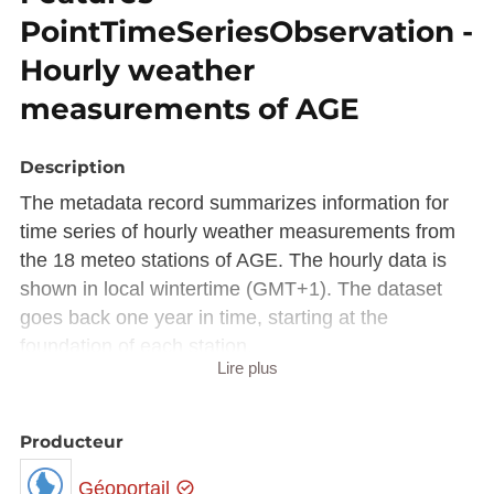
PointTimeSeriesObservation -
Hourly weather
measurements of AGE
Description
The metadata record summarizes information for
time series of hourly weather measurements from
the 18 meteo stations of AGE. The hourly data is
shown in local wintertime (GMT+1). The dataset
goes back one year in time, starting at the
foundation of each station.
Lire plus
The kind of measurements differ from station to
station.
Producteur
This dataset is available via the WMS Time
(
https://wms.inspire.geoportail.lu/geoserver/mf/wms
Géoportail