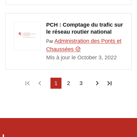
PCH : Comptage du trafic sur
le réseau routier national
Administration des Ponts et
Par
Chaussées
Mis à jour le October 3, 2022
Première page
Page précédente
1
2
3
Page suivant
Dernière