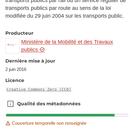
transports publics par rail ou un service régulier de
transports publics par route au sens de la loi
modifiée du 29 juin 2004 sur les transports public.
Producteur
Ministère de la Mobilité et des Travaux
publics
Dernière mise à jour
2 juin 2016
Licence
Creative Commons Zero (CC0)
Qualité des métadonnées
Qualité des métadonnées
Couverture temporelle non renseignée