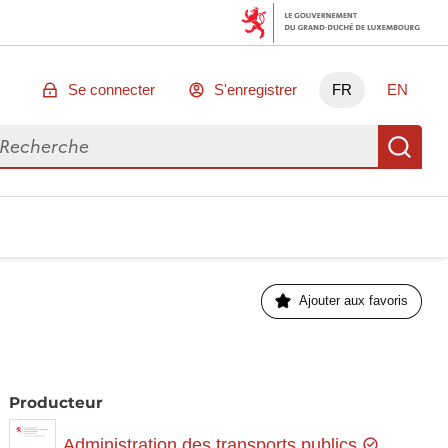
Se connecter
S'enregistrer
FR
EN
chercher des données
Re
Ajouter aux favoris
Producteur
Administration des transports publics