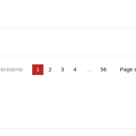
3
4
…
e
récédente
1
2
56
Page s