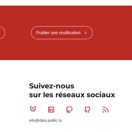
Publier une réutilisation
Suivez-nous
sur les réseaux sociaux
Bluesky
Linkedin
Mastodon
Github
RSS
info@data.public.lu