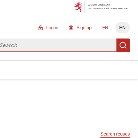
Log in
Sign up
FR
EN
arch for data
Se
Search reuses