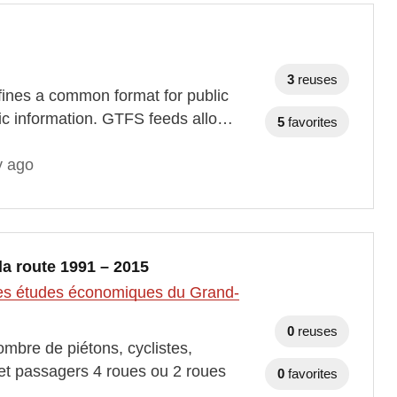
3
reuses
fines a common format for public
ic information. GTFS feeds allo…
5
favorites
y ago
la route 1991 – 2015
t des études économiques du Grand-
0
reuses
mbre de piétons, cyclistes,
et passagers 4 roues ou 2 roues
0
favorites