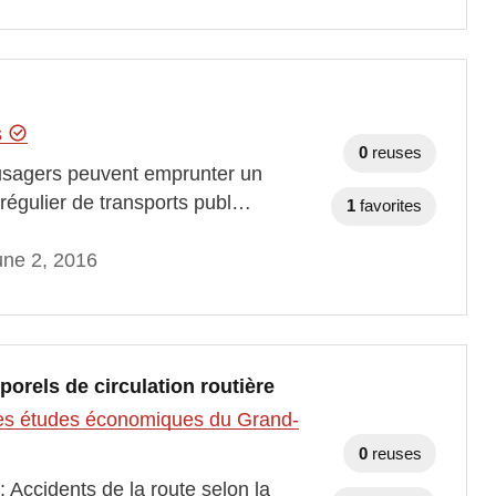
s
0
reuses
s usagers peuvent emprunter un
e régulier de transports publ…
1
favorites
une 2, 2016
porels de circulation routière
t des études économiques du Grand-
0
reuses
 Accidents de la route selon la