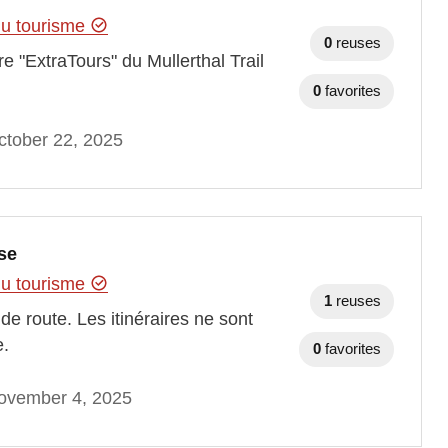
 du tourisme
0
reuses
re "ExtraTours" du Mullerthal Trail
0
favorites
ctober 22, 2025
se
 du tourisme
1
reuses
de route. Les itinéraires ne sont
e.
0
favorites
ovember 4, 2025