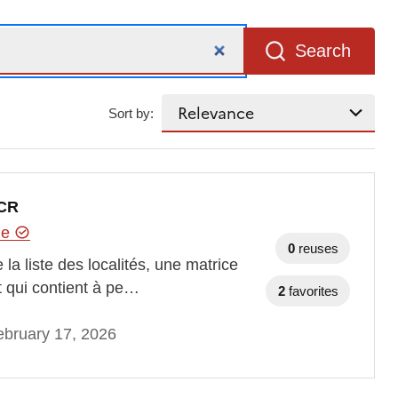
Search
Sort by:
 CR
hie
0
reuses
a liste des localités, une matrice
at qui contient à pe…
2
favorites
bruary 17, 2026