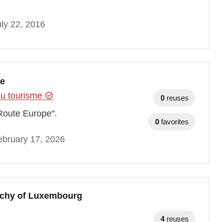
ly 22, 2016
pe
 du tourisme
0
reuses
Route Europe".
0
favorites
bruary 17, 2026
uchy of Luxembourg
4
reuses