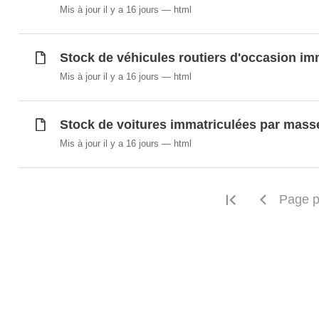
Transport routier international de marchandi
Mis à jour il y a 16 jours
html
Transports routiers de marchandises effectué
international extérieur 2008 - 2014
Stock de véhicules routiers d'occasion imm
Transports routiers de marchandises effectu
national pur 2008 - 2014
Mis à jour il y a 16 jours
html
Transports routiers des autobus, autocars e
Âge moyen des immatriculations de voitures
Stock de voitures immatriculées par mass
Âge moyen des voitures mises hors circulat
Mis à jour il y a 16 jours
html
Synchronisé automatiquement depuis la
base de do
Première pa
Page p