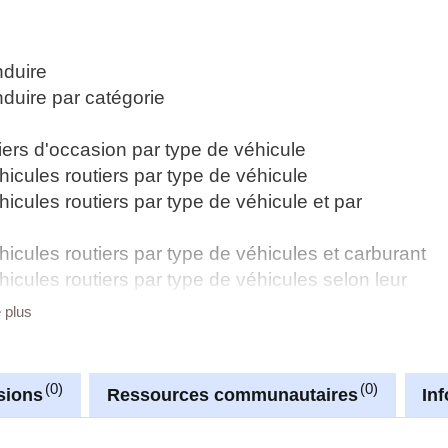
nduire
duire par catégorie
iers d'occasion par type de véhicule
icules routiers par type de véhicule
cules routiers par type de véhicule et par
icules routiers par type de véhicules et carburant
cules routiers par type de véhicules selon leur
e plus
ype de véhicule
pe de véhicule et durée d'immatriculation
permis de conduire
0
0
sions
Ressources communautaires
In
e propre
triculés par cylindrée