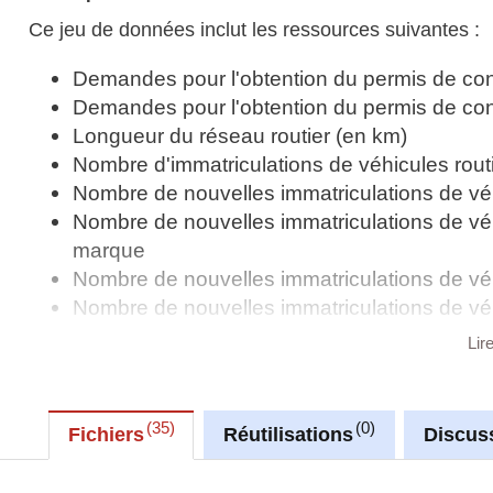
Ce jeu de données inclut les ressources suivantes :
Demandes pour l'obtention du permis de co
Demandes pour l'obtention du permis de con
Longueur du réseau routier (en km)
Nombre d'immatriculations de véhicules rout
Nombre de nouvelles immatriculations de véh
Nombre de nouvelles immatriculations de véhi
marque
Nombre de nouvelles immatriculations de véh
Nombre de nouvelles immatriculations de véhi
couleur
Lir
Nombre de véhicules routiers exportés par t
Nombre de véhicules routiers exportés par ty
Résultats des examens pour l'obtention du 
35
0
Fichiers
Réutilisations
Discus
Stock de camions et camionnettes par mass
Stock de cycles motorisés à deux roues imma