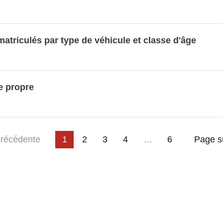
ses
s par les véhicules luxembourgeois - Trafic
atriculés par type de véhicule et classe d'âge
és par les véhicules luxembourgeois - Transport
t tramways
 d'occasion
e propre
ion
nnées LUSTAT
3
4
…
ge
récédente
1
2
6
Page s