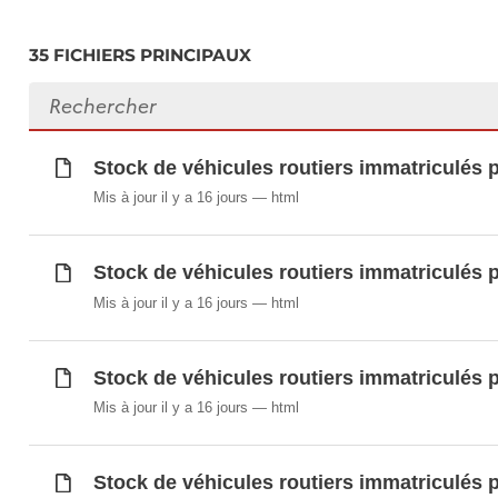
Stock de voitures immatriculées par cylindré
Stock de voitures immatriculées par masse 
35 FICHIERS PRINCIPAUX
Stock de véhicules routiers d'occasion immat
Rechercher des fichiers
Stock de véhicules routiers immatriculés par
Stock de véhicules routiers immatriculés par
Stock de véhicules routiers immatriculés par
Stock de véhicules routiers immatriculés 
Stock de véhicules routiers immatriculés par
Mis à jour il y a 16 jours
html
Stock de véhicules routiers immatriculés par
Transport routier de marchandises au Luxembo
Stock de véhicules routiers immatriculés p
vide
Transport routier de marchandises par pays 
Mis à jour il y a 16 jours
html
Transport routier de marchandises par pays 
Transport routier de marchandises par type
Stock de véhicules routiers immatriculés p
Transport routier de marchandises par type 
Mis à jour il y a 16 jours
html
Transport routier de marchandises par type 
Transport routier de marchandises par type d
Transport routier de marchandises par type de
Stock de véhicules routiers immatriculés p